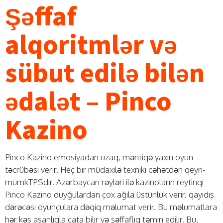
Şəffaf
alqoritmlər və
sübut edilə bilən
ədalət – Pinco
Kazino
Pinco Kazino emosiyadan uzaq, məntiqə yaxın oyun
təcrübəsi verir. Heç bir müdaxilə texniki cəhətdən qeyri-
mümkTPSdir. Azərbaycan rəyləri ilə kazinoların reytinqi
Pinco Kazino duyğulardan çox ağıla üstünlük verir. qayıdış
dərəcəsi oyunçulara dəqiq məlumat verir. Bu məlumatlara
hər kəs asanlıqla çata bilir və şəffaflıq təmin edilir. Bu,