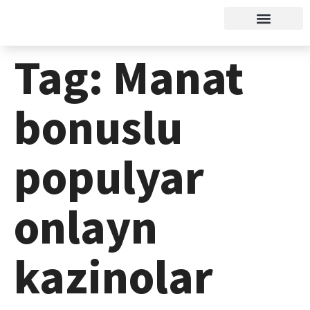
Tag:
Manat
bonuslu
populyar
onlayn
kazinolar