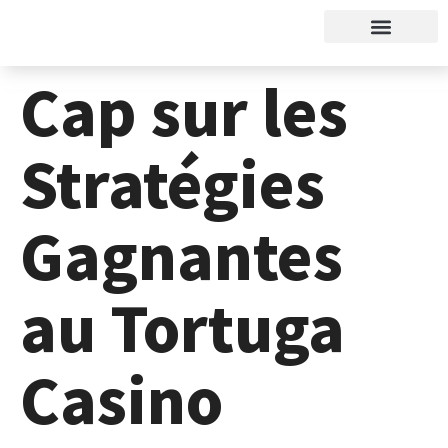
Cap sur les
Stratégies
Gagnantes
au Tortuga
Casino