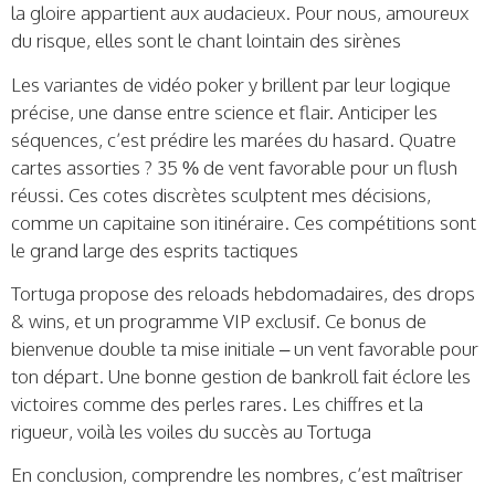
la gloire appartient aux audacieux. Pour nous, amoureux
du risque, elles sont le chant lointain des sirènes
Les variantes de vidéo poker y brillent par leur logique
précise, une danse entre science et flair. Anticiper les
séquences, c’est prédire les marées du hasard. Quatre
cartes assorties ? 35 % de vent favorable pour un flush
réussi. Ces cotes discrètes sculptent mes décisions,
comme un capitaine son itinéraire. Ces compétitions sont
le grand large des esprits tactiques
Tortuga propose des reloads hebdomadaires, des drops
& wins, et un programme VIP exclusif. Ce bonus de
bienvenue double ta mise initiale – un vent favorable pour
ton départ. Une bonne gestion de bankroll fait éclore les
victoires comme des perles rares. Les chiffres et la
rigueur, voilà les voiles du succès au Tortuga
En conclusion, comprendre les nombres, c’est maîtriser