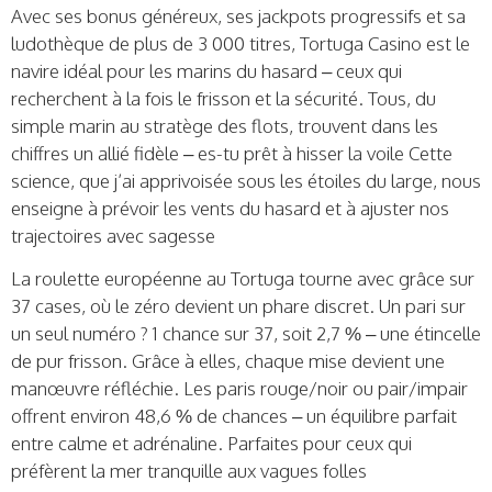
Avec ses bonus généreux, ses jackpots progressifs et sa
ludothèque de plus de 3 000 titres, Tortuga Casino est le
navire idéal pour les marins du hasard – ceux qui
recherchent à la fois le frisson et la sécurité. Tous, du
simple marin au stratège des flots, trouvent dans les
chiffres un allié fidèle – es-tu prêt à hisser la voile Cette
science, que j’ai apprivoisée sous les étoiles du large, nous
enseigne à prévoir les vents du hasard et à ajuster nos
trajectoires avec sagesse
La roulette européenne au Tortuga tourne avec grâce sur
37 cases, où le zéro devient un phare discret. Un pari sur
un seul numéro ? 1 chance sur 37, soit 2,7 % – une étincelle
de pur frisson. Grâce à elles, chaque mise devient une
manœuvre réfléchie. Les paris rouge/noir ou pair/impair
offrent environ 48,6 % de chances – un équilibre parfait
entre calme et adrénaline. Parfaites pour ceux qui
préfèrent la mer tranquille aux vagues folles